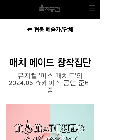
⬅
협동 예술가/단체
매치 메이드 창작집단
뮤지컬 '미스 매치드'의
2024.05.쇼케이스 공연 준비
중