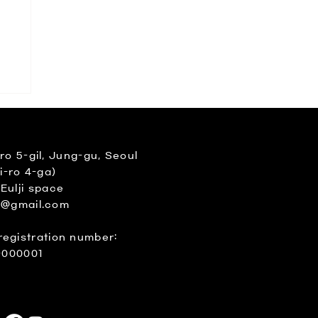
범
트
 5-gil, Jung-gu, Seoul
i-ro 4-ga)
 Eulji space
e@gmail.com
registration number:
-000001