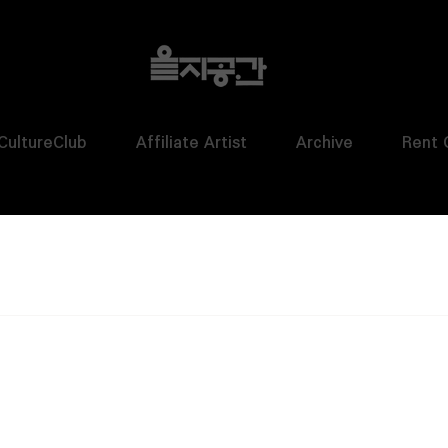
CultureClub
Affiliate Artist
Archive
Rent 