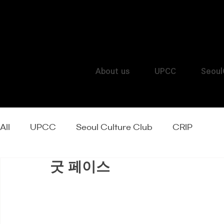
About us
UPCC
Seoul
All
UPCC
Seoul Culture Club
CRIP
굿 페이스