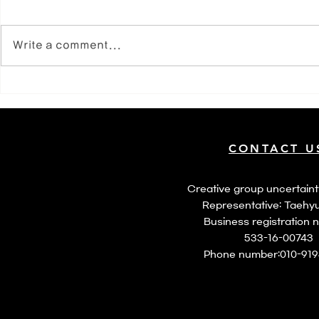
별 난 사람
Write a comment...
월간연극 4월 꽥꽥
CONTACT U
​Creative group uncertaint
Representative: Taehy
​Business registration 
533-16-00743
​Phone number:
010-91