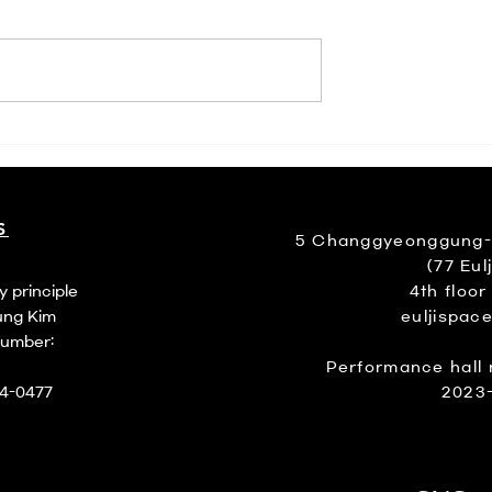
들
을지공간 월간연극 7월 “평
하고 기묘한 이야기들 - 월
맥거프 8개의 소품”
S
5 Changgyeonggung-ro
(77 Eulj
y principle
4th floor
ung Kim
euljispac
number:
Performance hall 
94-0477
2023