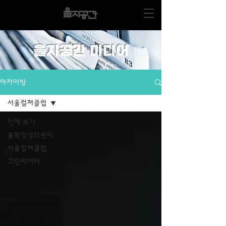
을지공간 미디어
아카이빙
서울컬쳐클럽
전체 보기
불확정성의원리
서울컬쳐클럽
그린씨어터