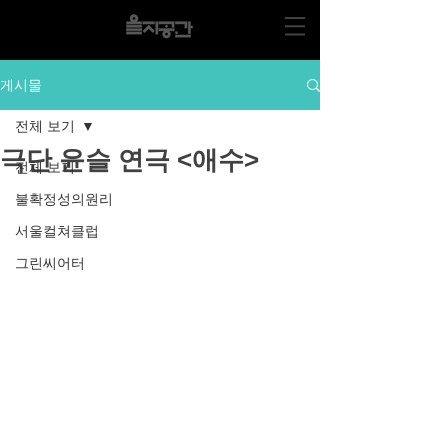
게시물
전체 보기
극단 윤슬 연극 <애수>
전체 보기
불확정성의원리
서울컬쳐클럽
그린씨어터