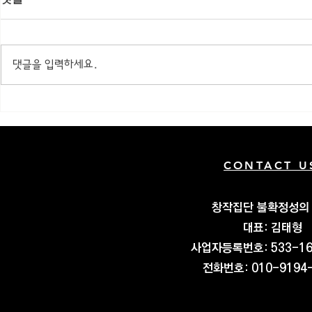
댓글을 입력하세요.
그린 씨어터 이벤트 후기 | 이
그린 씨어터 
바겸 프로젝트 | 폐기물 프로
단 매생 | 
젝트
CONTACT U
​창작집단 불확정성의
대표: 김태형
​사업자등록번호: 533-16
​전화번호:
010-9194