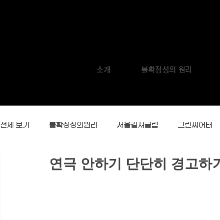
소개
불확정성의 원리
전체 보기
불확정성의원리
서울컬쳐클럽
그린씨어터
연극 안하기 단단히 경고하