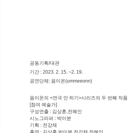
공동기획/대관
기간 : 2023. 2. 15. ~2. 19.
공연단체: 음이온(ummeeonn)
음이온의 <연극 안 하기>시리즈의 두 번째 작품
[참여 예술가]
구성연출 : 김상훈,전혜인
시노그라퍼 : 박이분
기획 : 전강채
출연 : 김상훈,박이분,전강채,전혜인