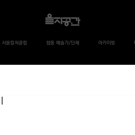
서울컬쳐클럽
협동 예술가/단체
아카이빙
기