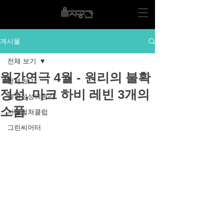
게시물
전체 보기
월간연극 4월 - 원리의 불확
전체 보기
정성, 마크 하비 레빈 3개의
불확정성의원리
소품
서울컬쳐클럽
그린씨어터