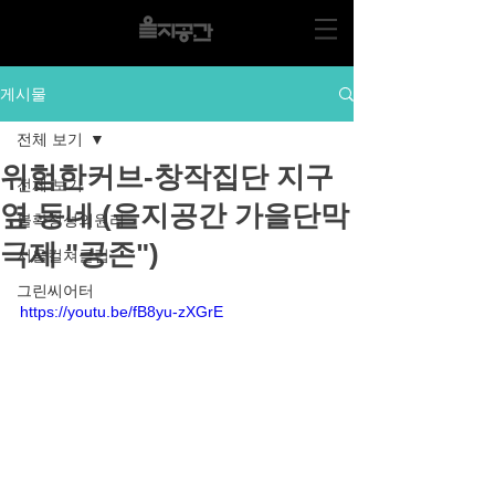
게시물
전체 보기
위험한커브-창작집단 지구
전체 보기
옆 동네 (을지공간 가을단막
불확정성의원리
극제 "공존")
서울컬쳐클럽
그린씨어터
https://youtu.be/fB8yu-zXGrE